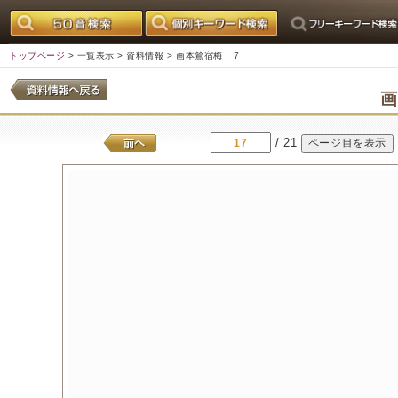
トップページ
>
一覧表示
>
資料情報
> 画本鶯宿梅 ７
/ 21