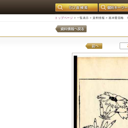
トップページ
>
一覧表示
>
資料情報
> 画本鶯宿梅 