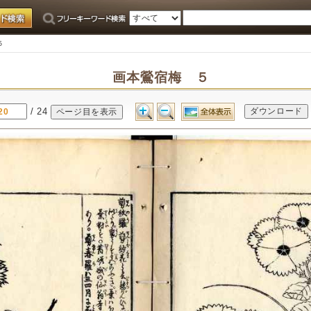
５
画本鶯宿梅 ５
/ 24