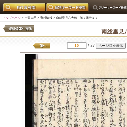
トップページ
>
一覧表示
>
資料情報
> 南総里見八犬伝 第３輯巻１３
南総里見
/ 27