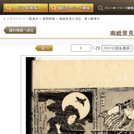
トップページ
>
一覧表示
>
資料情報
> 南総里見八犬伝 第２輯巻６
南総里
/ 29