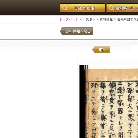
トップページ
>
一覧表示
>
資料情報
> 通俗列国志呉