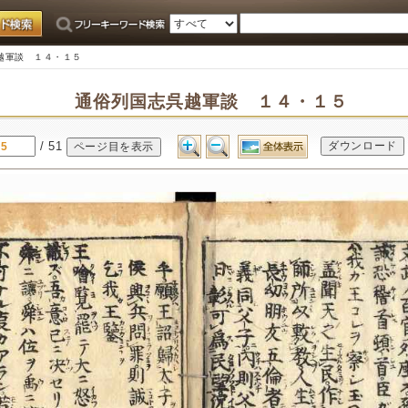
越軍談 １４・１５
通俗列国志呉越軍談 １４・１５
/ 51