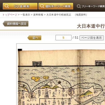
トップページ
>
一覧表示
>
資料情報
> 大日本道中行程細見記 ［地図資料］
大日本道中
/ 51