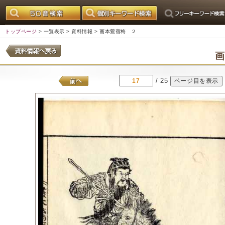
トップページ
>
一覧表示
>
資料情報
> 画本鶯宿梅 ２
/ 25