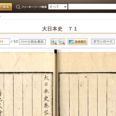
１
大日本史 ７１
/ 53