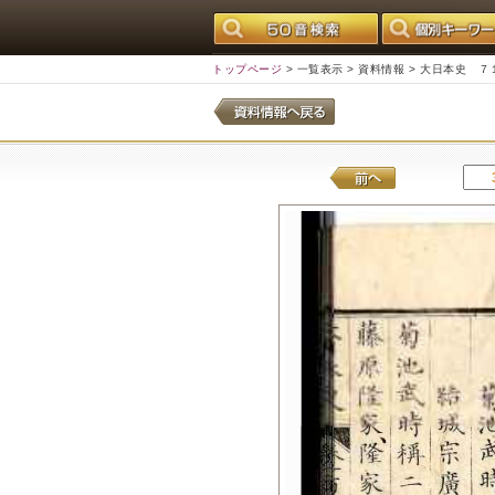
トップページ
>
一覧表示
>
資料情報
> 大日本史 ７