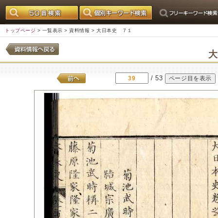
トップページ
>
一覧表示
>
資料情報
> 大日本史 ７１
/ 53