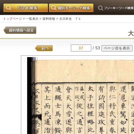
トップページ
>
一覧表示
>
資料情報
> 大日本史 ７１
/ 53