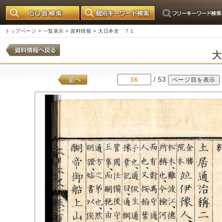
トップページ
>
一覧表示
>
資料情報
> 大日本史 ７１
/ 53