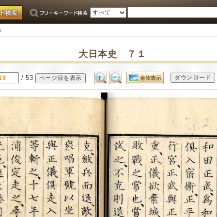
１
大日本史 ７１
/ 53