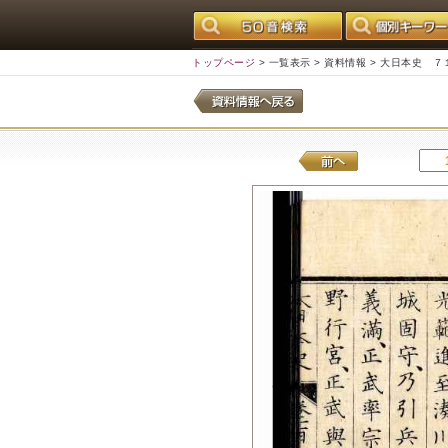
トップページ
>
一覧表示
>
資料情報
> 大日本史 ７