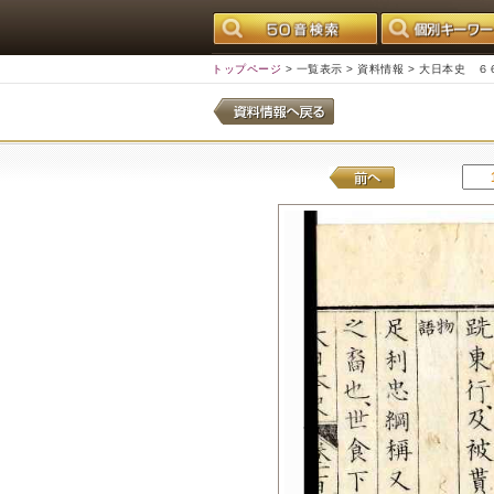
トップページ
>
一覧表示
>
資料情報
> 大日本史 ６