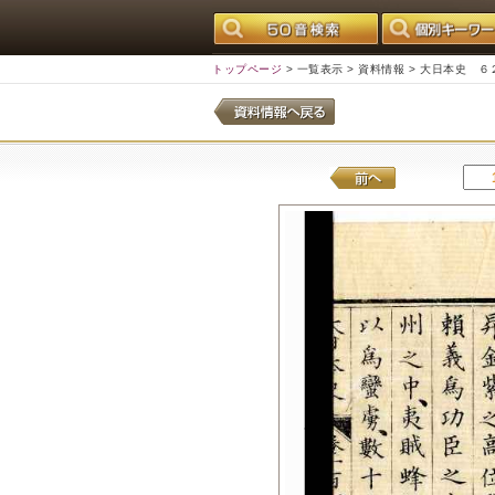
トップページ
>
一覧表示
>
資料情報
> 大日本史 ６