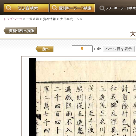
トップページ
>
一覧表示
>
資料情報
> 大日本史 ５６
/ 46