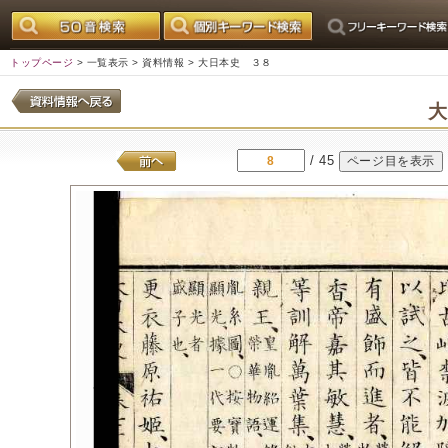
トップページ
>
一覧表示
>
資料情報
> 大日本史 ３８
/ 45