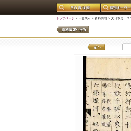
トップページ
>
一覧表示
>
資料情報
> 大日本史 ２