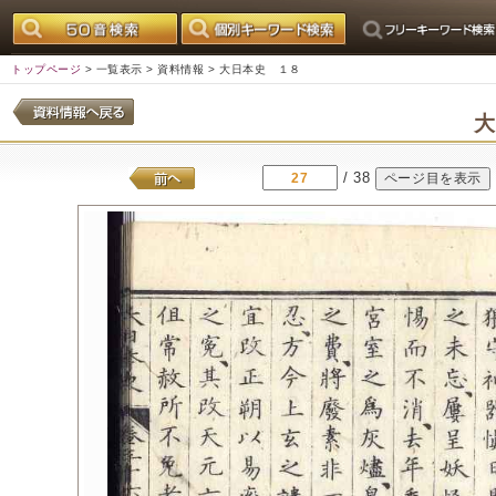
トップページ
>
一覧表示
>
資料情報
> 大日本史 １８
/ 38