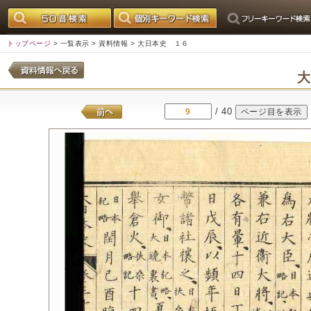
トップページ
>
一覧表示
>
資料情報
> 大日本史 １６
/ 40