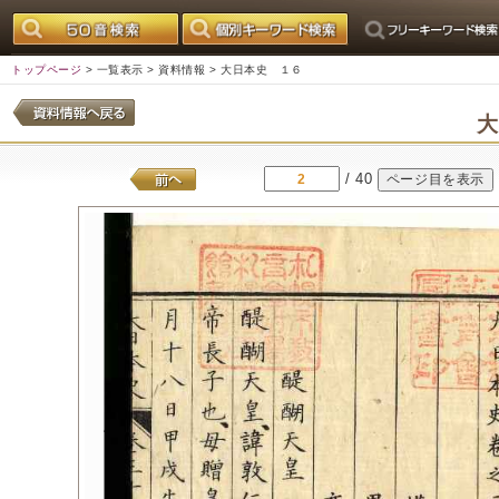
トップページ
>
一覧表示
>
資料情報
> 大日本史 １６
/ 40