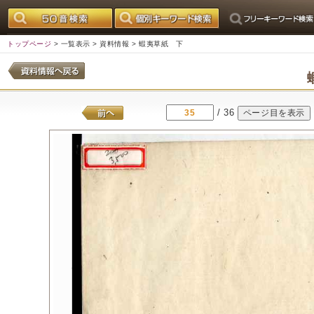
トップページ
>
一覧表示
>
資料情報
> 蝦夷草紙 下
/ 36