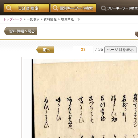
トップページ
>
一覧表示
>
資料情報
> 蝦夷草紙 下
/ 36