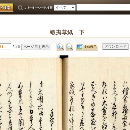
蝦夷草紙 下
/ 36