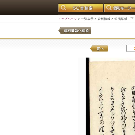
トップページ
>
一覧表示
>
資料情報
> 蝦夷草紙 下