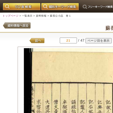
トップページ
>
一覧表示
>
資料情報
> 蘇長公小品 巻１
蘇
/ 47