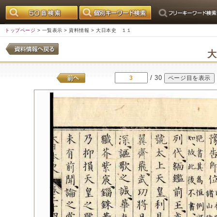
トップページ
>
一覧表示
>
資料情報
> 大日本史 １１
/ 30