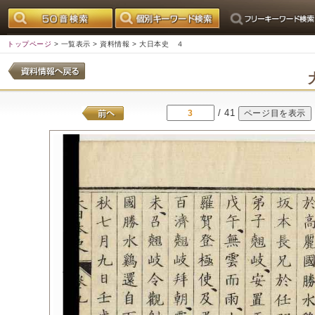
トップページ
>
一覧表示
>
資料情報
> 大日本史 ４
/ 41