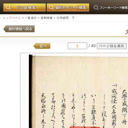
トップページ
>
一覧表示
>
資料情報
> 大学或問 下
/ 40