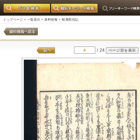
トップページ
>
一覧表示
>
資料情報
> 蝦夷勲功記
/ 24