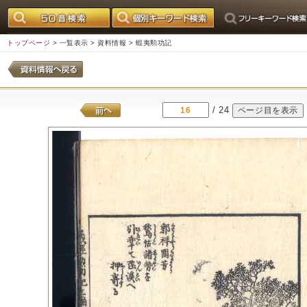
トップページ
>
一覧表示
>
資料情報
> 蝦夷勲功記
/ 24