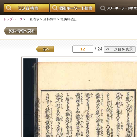
トップページ
>
一覧表示
>
資料情報
> 蝦夷勲功記
/ 24