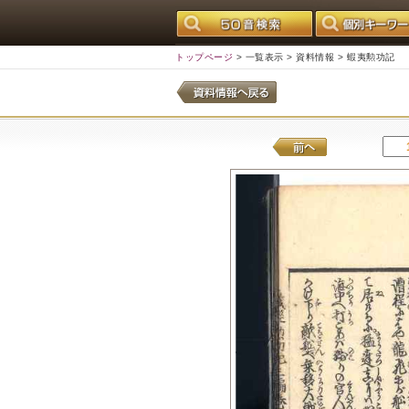
トップページ
>
一覧表示
>
資料情報
> 蝦夷勲功記