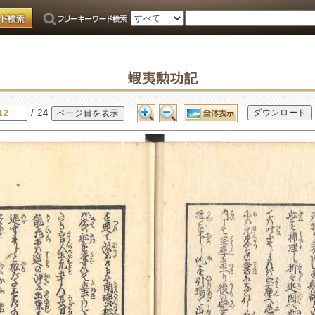
蝦夷勲功記
/ 24