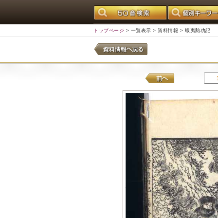
トップページ
>
一覧表示
>
資料情報
> 蝦夷勲功記