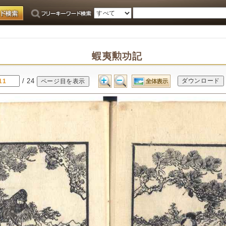
蝦夷勲功記
/ 24