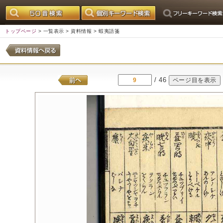
トップページ
>
一覧表示
>
資料情報
> 蝦夷語箋
/ 46