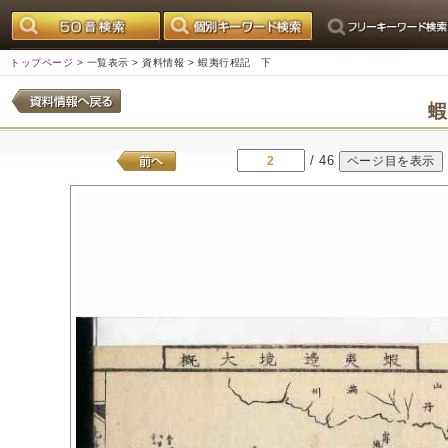
トップページ
>
一覧表示
>
資料情報
> 蝦夷行程記 下
/ 46