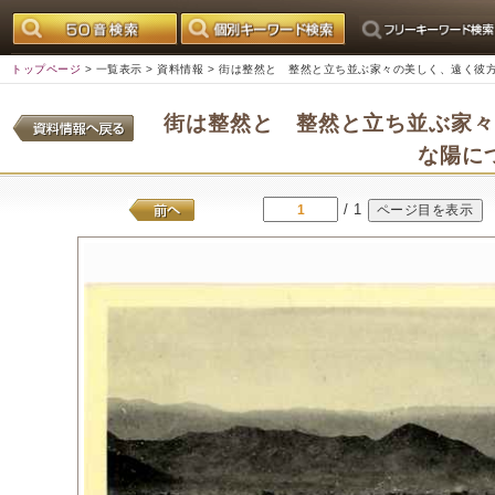
トップページ
>
一覧表示
>
資料情報
> 街は整然と 整然と立ち並ぶ家々の美しく、遠く彼
街は整然と 整然と立ち並ぶ家
な陽に
/ 1