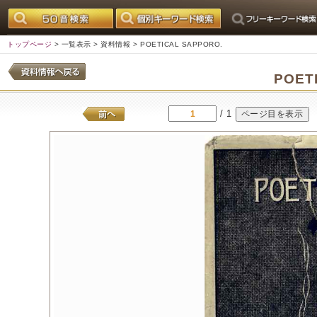
トップページ
>
一覧表示
>
資料情報
> POETICAL SAPPORO.
POET
/ 1