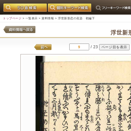
トップページ
>
一覧表示
>
資料情報
> 浮世新形恋の花染 初編下
浮世新
/ 23