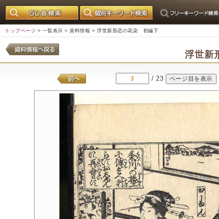
トップページ
>
一覧表示
>
資料情報
> 浮世新形恋の花染 初編下
浮世新
/ 23