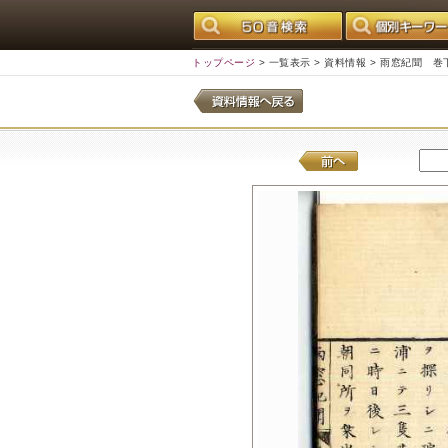
トップページ
>
一覧表示
>
資料情報
> 雨窓紀聞 巻