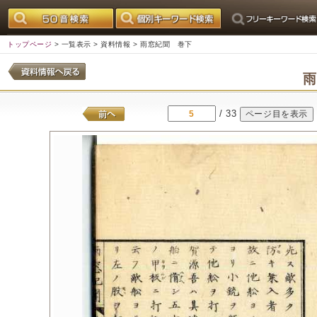
トップページ
>
一覧表示
>
資料情報
> 雨窓紀聞 巻下
/ 33