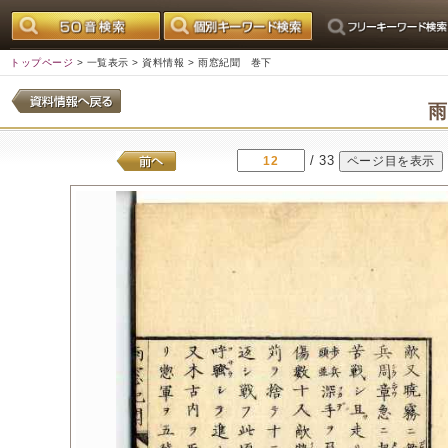
トップページ
>
一覧表示
>
資料情報
> 雨窓紀聞 巻下
/ 33