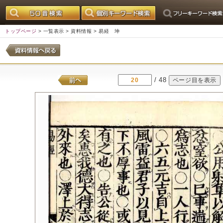
トップページ
>
一覧表示
>
資料情報
> 易経 坤
/ 48