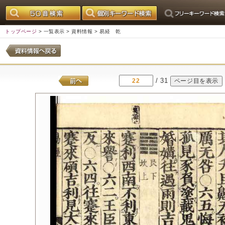
トップページ
>
一覧表示
>
資料情報
> 易経 乾
/ 31