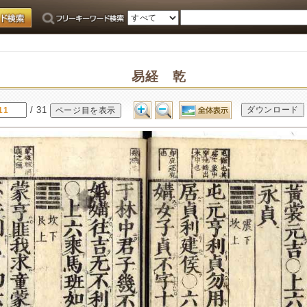
易経 乾
/ 31