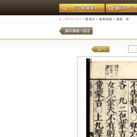
トップページ
>
一覧表示
>
資料情報
> 易経 乾