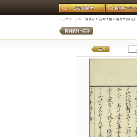
トップページ
>
一覧表示
>
資料情報
> 後方羊蹄日