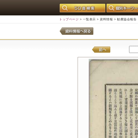
トップページ
>
一覧表示
>
資料情報
> 勧農協会報