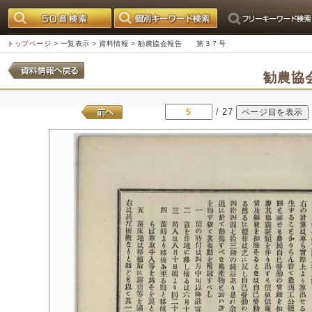
トップページ
>
一覧表示
>
資料情報
> 勧農協会報告 第３７号
勧農協
/ 27