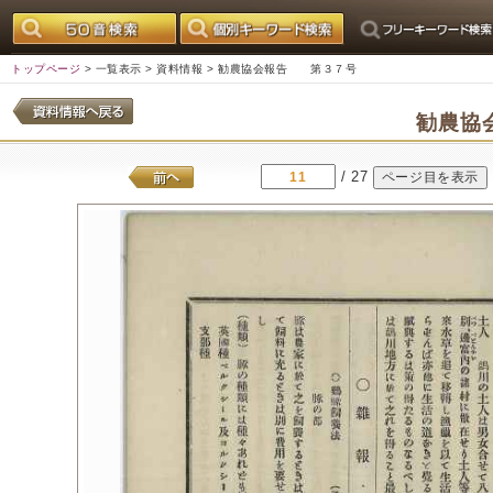
トップページ
>
一覧表示
>
資料情報
> 勧農協会報告 第３７号
勧農協
/ 27