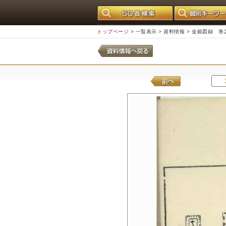
トップページ
>
一覧表示
>
資料情報
> 金銀図録 巻