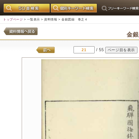
トップページ
>
一覧表示
>
資料情報
> 金銀図録 巻之４
金
/ 55